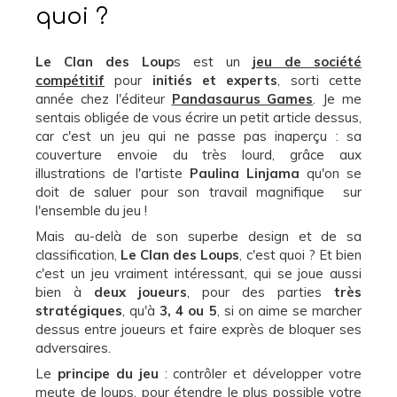
quoi ?
Le Clan des Loup
s est un
jeu de société
compétitif
pour
initiés et experts
, sorti cette
année chez l'éditeur
Pandasaurus Games
. Je me
sentais obligée de vous écrire un petit article dessus,
car c'est un jeu qui ne passe pas inaperçu : sa
couverture envoie du très lourd, grâce aux
illustrations de l'artiste
Paulina Linjama
qu'on se
doit de saluer pour son travail magnifique sur
l'ensemble du jeu !
Mais au-delà de son superbe design et de sa
classification,
Le Clan des Loups
, c'est quoi ? Et bien
c'est un jeu vraiment intéressant, qui se joue aussi
bien à
deux joueurs
, pour des parties
très
stratégiques
, qu'à
3, 4 ou 5
, si on aime se marcher
dessus entre joueurs et faire exprès de bloquer ses
adversaires.
Le
principe du jeu
: contrôler et développer votre
meute de loups, pour étendre le plus possible votre