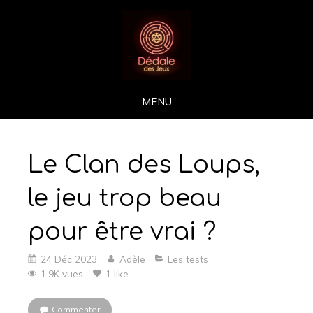
MENU
Le Clan des Loups,
le jeu trop beau
pour être vrai ?
24 Déc 2023
Adèle
Les tests
1.9K vues
1 like
Commenter