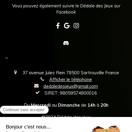
Vous pouvez également suivre le Dédale des Jeux sur
Facebook
Select Language
▼
37 avenue Jules Rein
78500
Sartrouville
France
Afficher le téléphone
dedaledesjeux@gmail.com
SIRET: 98059574800016
Du
Mercredi
au
Dimanche
de
14h
à
20h
©2024 Dédale des jeux
Plan du site