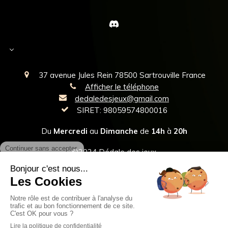
Select Language
▼
37 avenue Jules Rein
78500
Sartrouville
France
Afficher le téléphone
dedaledesjeux@gmail.com
SIRET: 98059574800016
Du
Mercredi
au
Dimanche
de
14h
à
20h
©2024 Dédale des jeux
Plan du site
Mentions légales